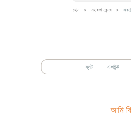
হোম
>
সহায়তা কেন্দ্র
>
একাউন
স্লট
একাউন্ট
আমি কি 