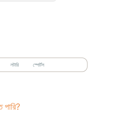
লটারি
স্পোর্টস
তে পারি?