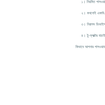
১। নিয়মিত পাসওয়ার্
২। কখনোই একাউণ্ট সং
৩। নিরাপদ ডিভাইস ব
৪। টু-ফ্যাক্টর যাচা
কিভাবে আপনার পাসওয়ার