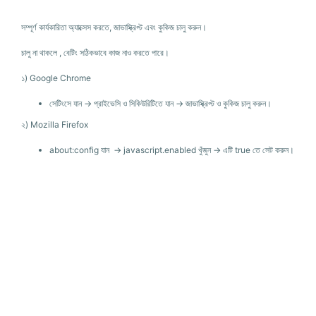
সম্পূর্ণ কার্যকারিতা অ্যাক্সেস করতে, জাভাস্ক্রিপ্ট এবং কুকিজ চালু করুন।
চালু না থাকলে , বেটিং সঠিকভাবে কাজ নাও করতে পারে।
১)
Google Chrome
সেটিংসে যান → প্রাইভেসি ও সিকিউরিটিতে যান → জাভাস্ক্রিপ্ট ও কুকিজ চালু করুন।
২)
Mozilla Firefox
about:config যান → javascript.enabled খুঁজুন → এটি true তে সেট করুন।