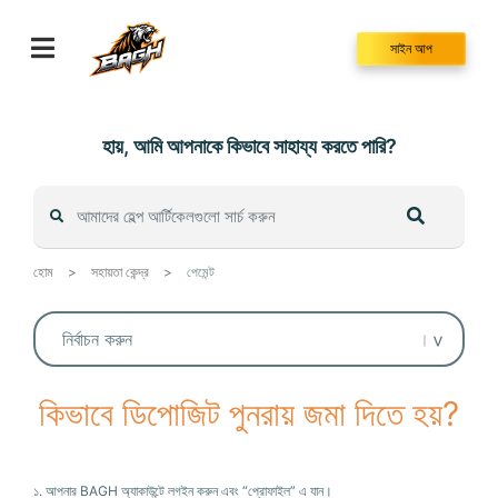
Skip
to
সাইন আপ
content
হায়, আমি আপনাকে কিভাবে সাহায্য করতে পারি?
হোম
>
সহায়তা কেন্দ্র
>
পেমেন্ট
কিভাবে ডিপোজিট পুনরায় জমা দিতে হয়?
১. আপনার BAGH অ্যাকাউন্টে লগইন করুন এবং “প্রোফাইল” এ যান।