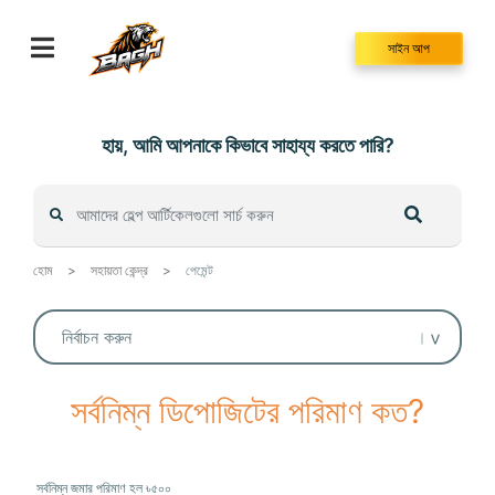
Skip
to
সাইন আপ
content
হায়, আমি আপনাকে কিভাবে সাহায্য করতে পারি?
হোম
>
সহায়তা কেন্দ্র
>
পেমেন্ট
সর্বনিম্ন ডিপোজিটের পরিমাণ কত?
সর্বনিম্ন জমার পরিমাণ হল ৳
৫
০০