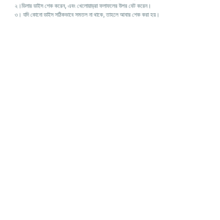
২।ডিলার ডাইস শেক করেন, এবং খেলোয়াড়রা ফলাফলের উপর বেট করেন।
৩। যদি কোনো ডাইস সঠিকভাবে সমতল না থাকে, তাহলে আবার শেক করা হয়।