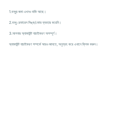
1.বন্ধুর জমা এখনও বাকি আছে।
2.বন্ধু রেফারেল লিঙ্ক/কোড ব্যবহার করেনি।
3.আপনার অ্যাকাউন্ট যাচাইকরণ অসম্পূর্ণ।
অ্যাকাউন্ট যাচাইকরণ সম্পর্কে আরও জানতে, অনুগ্রহ করে এখানে ক্লিক করুন।