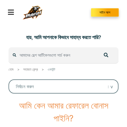
Skip
to
সাইন আপ
content
হায়, আমি আপনাকে কিভাবে সাহায্য করতে পারি?
হোম
>
সহায়তা কেন্দ্র
>
একাউন্ট
আমি কেন আমার রেফারেল বোনাস
পাইনি?